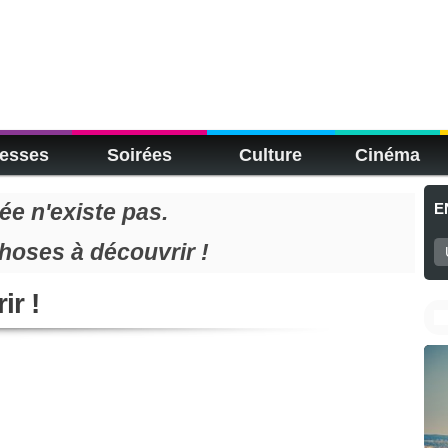
esses
Soirées
Culture
Cinéma
e n'existe pas.
E
choses à découvrir !
ir !