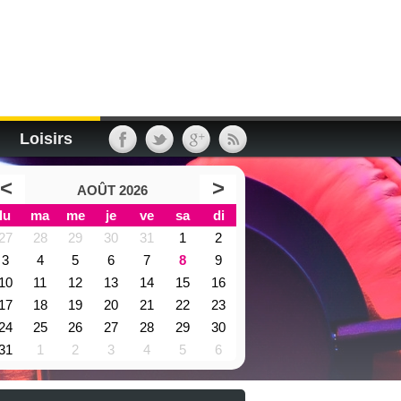
Loisirs
<
>
AOÛT 2026
lu
ma
me
je
ve
sa
di
27
28
29
30
31
1
2
3
4
5
6
7
8
9
10
11
12
13
14
15
16
17
18
19
20
21
22
23
24
25
26
27
28
29
30
31
1
2
3
4
5
6