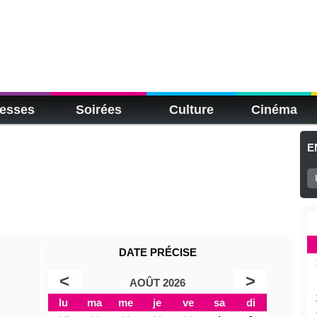
esses
Soirées
Culture
Cinéma
E
DATE PRÉCISE
<
>
AOÛT 2026
lu
ma
me
je
ve
sa
di