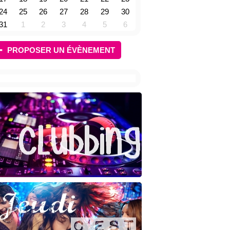
24
25
26
27
28
29
30
31
1
2
3
4
5
6
PROPOSER UN ÉVÈNEMENT