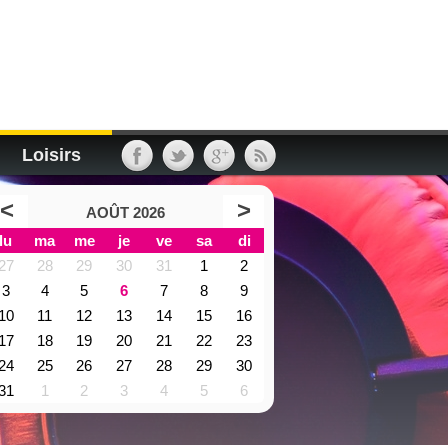
Loisirs
<
>
AOÛT 2026
lu
ma
me
je
ve
sa
di
27
28
29
30
31
1
2
3
4
5
6
7
8
9
10
11
12
13
14
15
16
17
18
19
20
21
22
23
24
25
26
27
28
29
30
31
1
2
3
4
5
6