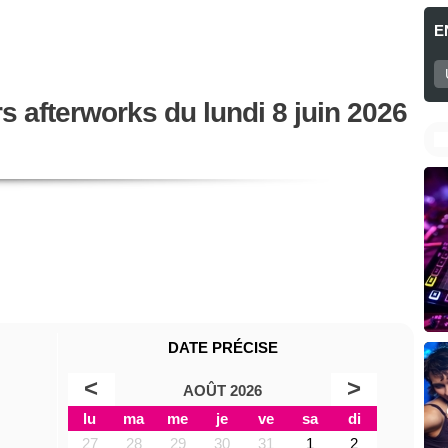
E
s afterworks du lundi 8 juin 2026
DATE PRÉCISE
<
>
AOÛT 2026
lu
ma
me
je
ve
sa
di
27
28
29
30
31
1
2