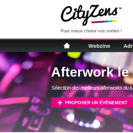
Pour mieux choisir vos sorties !
Webzine
Adr
Afterwork le 
Sélection des meilleurs afterworks du lu
PROPOSER UN ÉVÈNEMENT