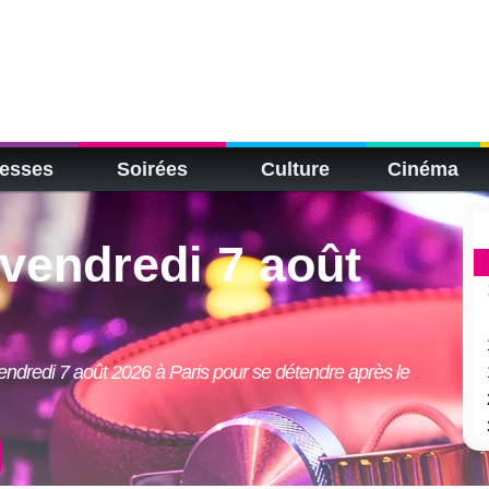
esses
Soirées
Culture
Cinéma
 vendredi 7 août
endredi 7 août 2026 à Paris pour se détendre après le