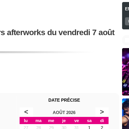
E
rs afterworks du vendredi 7 août
DATE PRÉCISE
<
>
AOÛT 2026
lu
ma
me
je
ve
sa
di
27
28
29
30
31
1
2