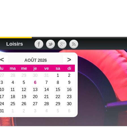
Loisirs
<
>
AOÛT 2026
lu
ma
me
je
ve
sa
di
27
28
29
30
31
1
2
3
4
5
6
7
8
9
10
11
12
13
14
15
16
17
18
19
20
21
22
23
24
25
26
27
28
29
30
31
1
2
3
4
5
6