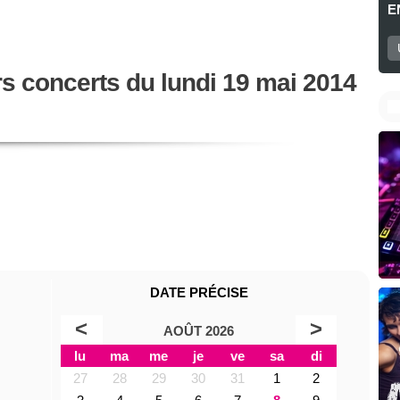
E
rs concerts du lundi 19 mai 2014
DATE PRÉCISE
<
>
AOÛT 2026
lu
ma
me
je
ve
sa
di
27
28
29
30
31
1
2