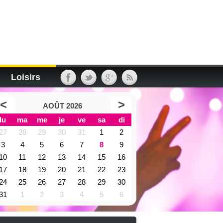
Loisirs
<
>
AOÛT 2026
lu
ma
me
je
ve
sa
di
27
28
29
30
31
1
2
3
4
5
6
7
8
9
10
11
12
13
14
15
16
17
18
19
20
21
22
23
24
25
26
27
28
29
30
31
1
2
3
4
5
6