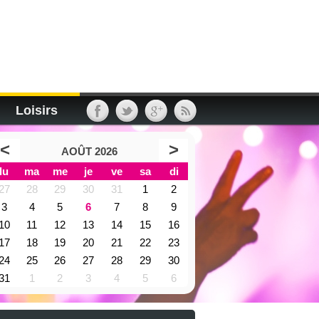
Loisirs
<
>
AOÛT 2026
lu
ma
me
je
ve
sa
di
27
28
29
30
31
1
2
3
4
5
6
7
8
9
10
11
12
13
14
15
16
17
18
19
20
21
22
23
24
25
26
27
28
29
30
31
1
2
3
4
5
6