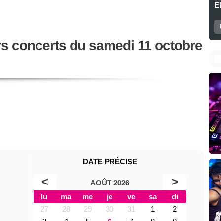
E
rs concerts du samedi 11 octobre
DATE PRÉCISE
<
>
AOÛT 2026
lu
ma
me
je
ve
sa
di
27
28
29
30
31
1
2