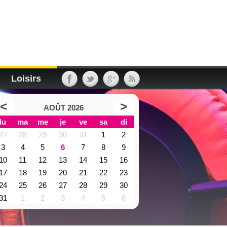
Loisirs
<
>
AOÛT 2026
lu
ma
me
je
ve
sa
di
27
28
29
30
31
1
2
3
4
5
6
7
8
9
10
11
12
13
14
15
16
17
18
19
20
21
22
23
24
25
26
27
28
29
30
31
1
2
3
4
5
6