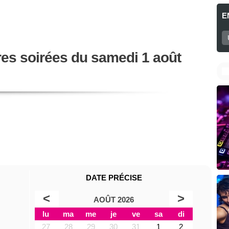
E
res soirées du samedi 1 août
DATE PRÉCISE
<
>
AOÛT 2026
lu
ma
me
je
ve
sa
di
27
28
29
30
31
1
2