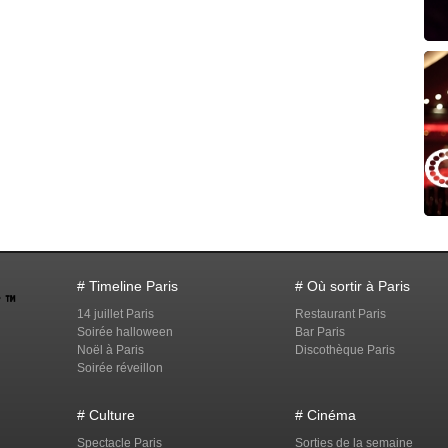
# Timeline Paris
# Où sortir à Paris
14 juillet Paris
Restaurant Paris
Soirée halloween
Bar Paris
Noël à Paris
Discothèque Paris
Soirée réveillon
# Culture
# Cinéma
Spectacle Paris
Sorties de la semaine