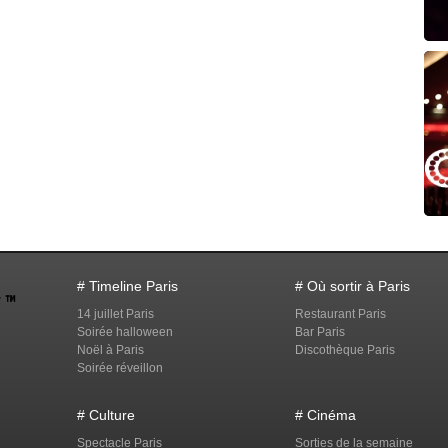
# Timeline Paris
# Où sortir à Paris
14 juillet Paris
Restaurant Paris
Soirée halloween
Bar Paris
Noël à Paris
Discothèque Paris
Soirée réveillon
# Culture
# Cinéma
Spectacle Paris
Sorties de la semaine