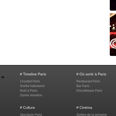
# Timeline Paris
# Où sortir à Paris
14 juillet Paris
Restaurant Paris
Soirée halloween
Bar Paris
Noël à Paris
Discothèque Paris
Soirée réveillon
# Culture
# Cinéma
Spectacle Paris
Sorties de la semaine