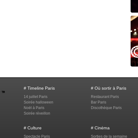
# Timeline Paris
# Où sortir à Paris
14 juillet Paris
Restaurant Paris
Soirée halloween
Bar Paris
Noël à Paris
Discothèque Paris
Soirée réveillon
# Culture
# Cinéma
Spectacle Paris
Sorties de la semaine