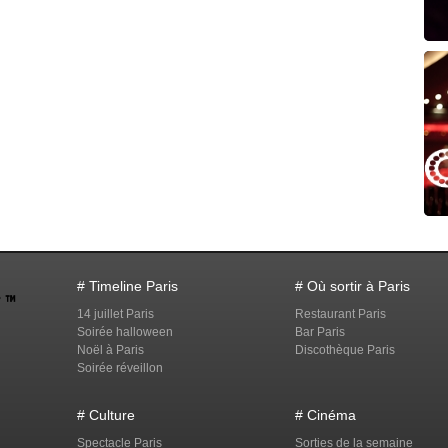
# Timeline Paris
# Où sortir à Paris
14 juillet Paris
Restaurant Paris
Soirée halloween
Bar Paris
Noël à Paris
Discothèque Paris
Soirée réveillon
# Culture
# Cinéma
Spectacle Paris
Sorties de la semaine