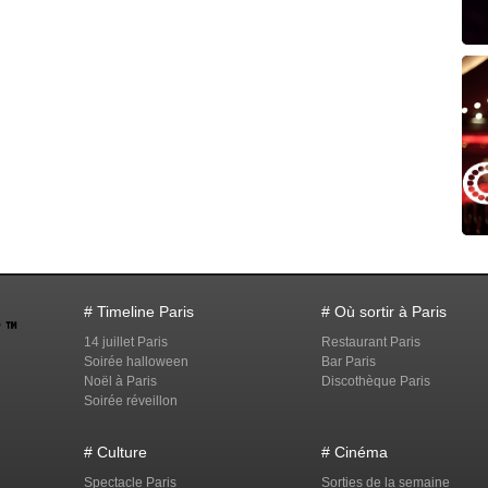
# Timeline Paris
# Où sortir à Paris
14 juillet Paris
Restaurant Paris
Soirée halloween
Bar Paris
Noël à Paris
Discothèque Paris
Soirée réveillon
# Culture
# Cinéma
Spectacle Paris
Sorties de la semaine