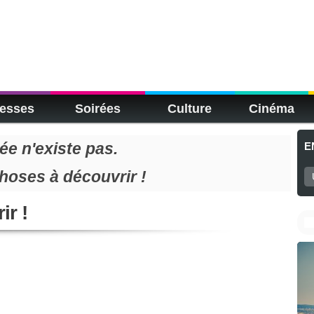
esses
Soirées
Culture
Cinéma
e n'existe pas.
E
choses à découvrir !
ir !