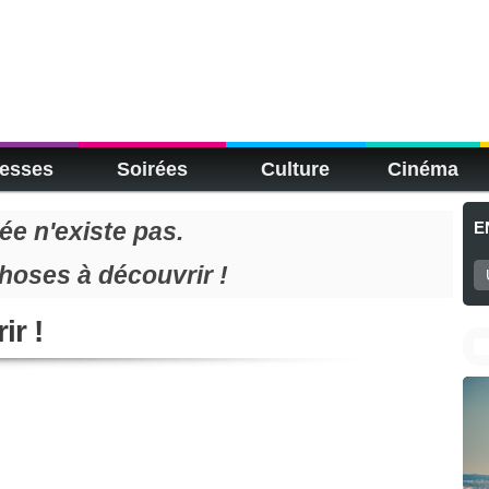
esses
Soirées
Culture
Cinéma
e n'existe pas.
E
choses à découvrir !
ir !