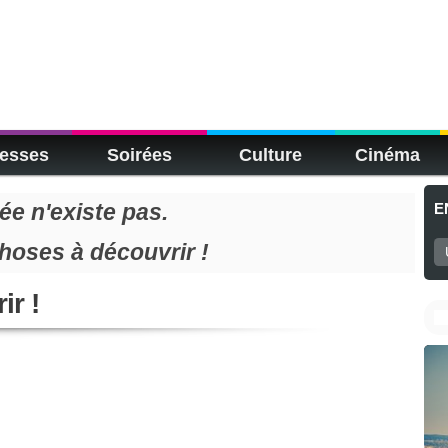
esses
Soirées
Culture
Cinéma
e n'existe pas.
E
choses à découvrir !
ir !