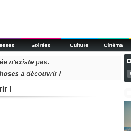
esses
Soirées
Culture
Cinéma
e n'existe pas.
E
choses à découvrir !
ir !