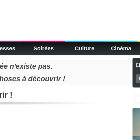
esses
Soirées
Culture
Cinéma
e n'existe pas.
E
choses à découvrir !
ir !