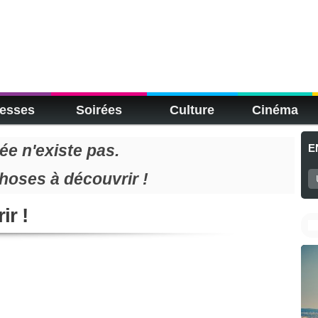
esses
Soirées
Culture
Cinéma
e n'existe pas.
E
choses à découvrir !
ir !