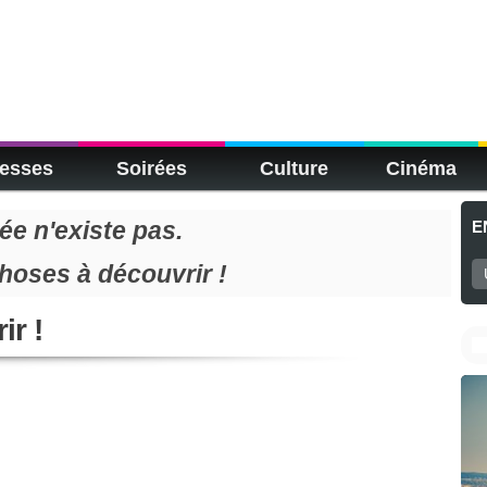
esses
Soirées
Culture
Cinéma
e n'existe pas.
E
choses à découvrir !
ir !