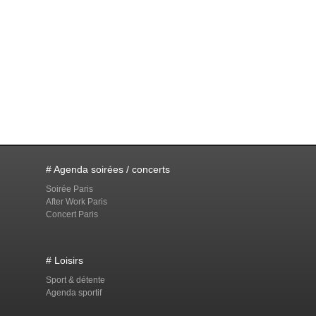
# Agenda soirées / concerts
Soirée Paris
After Work Paris
Concert Paris
# Loisirs
Sport & détente
Agenda sportif