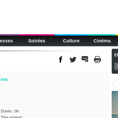
esses
Soirées
Culture
Cinéma
E
Info
Durée : 0h
Titre original :