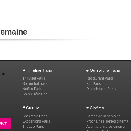
 semaine
# Timeline Paris
# Où sortir à Paris
14 juillet Paris
Restaurant Paris
Soirée halloween
Bar Paris
Noël à Paris
Discothèque Paris
Soirée réveillon
# Culture
# Cinéma
Spectacle Paris
Sorties de la semaine
Expositions Paris
Prochaines sorties cinéma
ENT
Théatre Paris
Avant-premières cinéma