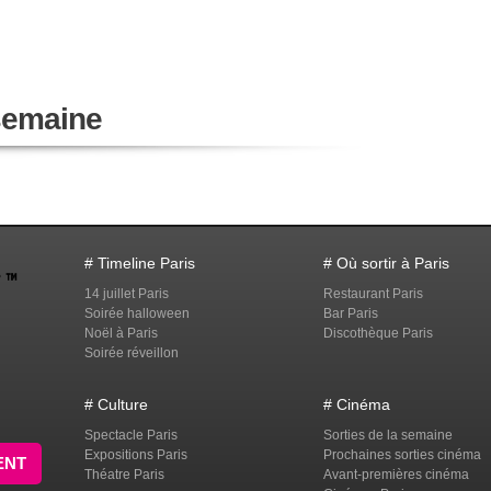
 semaine
# Timeline Paris
# Où sortir à Paris
14 juillet Paris
Restaurant Paris
Soirée halloween
Bar Paris
Noël à Paris
Discothèque Paris
Soirée réveillon
# Culture
# Cinéma
Spectacle Paris
Sorties de la semaine
Expositions Paris
Prochaines sorties cinéma
ENT
Théatre Paris
Avant-premières cinéma