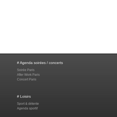
# Agenda soirées / concerts
Soirée Paris
After Work Paris
Concert Paris
# Loisirs
Sport & détente
Agenda sportif