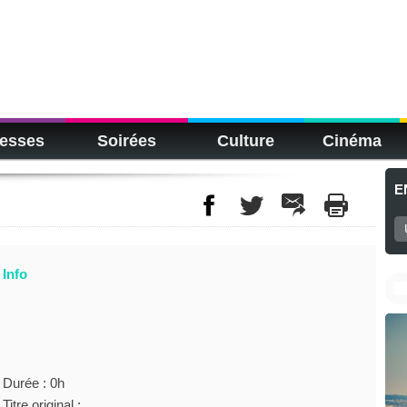
esses
Soirées
Culture
Cinéma
E
Info
Durée : 0h
Titre original :