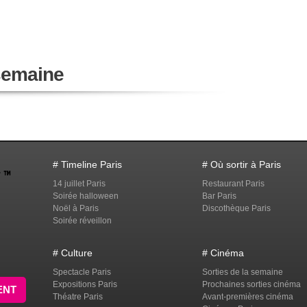
 semaine
# Timeline Paris
# Où sortir à Paris
14 juillet Paris
Restaurant Paris
Soirée halloween
Bar Paris
Noël à Paris
Discothèque Paris
Soirée réveillon
# Culture
# Cinéma
Spectacle Paris
Sorties de la semaine
Expositions Paris
Prochaines sorties cinéma
ENT
Théatre Paris
Avant-premières cinéma