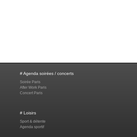
# Agenda soirées / concerts
Soirée Paris
After Work Paris
Concert Paris
# Loisirs
Sport & détente
Agenda sportif