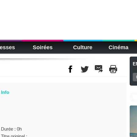
esses
Soirées
Culture
Cinéma
E
Info
Durée : 0h
Titre original :