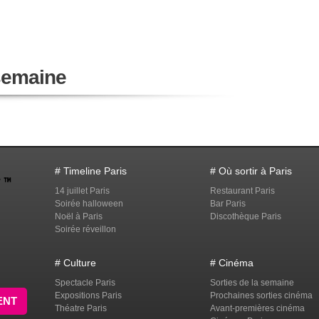
 semaine
# Timeline Paris
# Où sortir à Paris
14 juillet Paris
Restaurant Paris
Soirée halloween
Bar Paris
Noël à Paris
Discothèque Paris
Soirée réveillon
# Culture
# Cinéma
Spectacle Paris
Sorties de la semaine
Expositions Paris
Prochaines sorties cinéma
ENT
Théatre Paris
Avant-premières cinéma