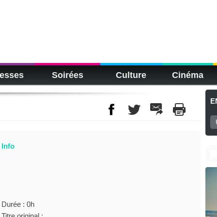
esses
Soirées
Culture
Cinéma
E
Info
Durée : 0h
Titre original :