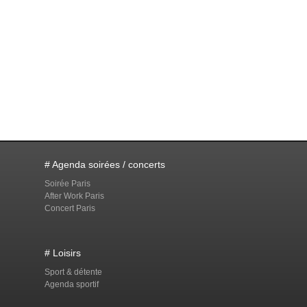
# Agenda soirées / concerts
Soirée Paris
After Work Paris
Concert Paris
# Loisirs
Sport & détente
Agenda sportif