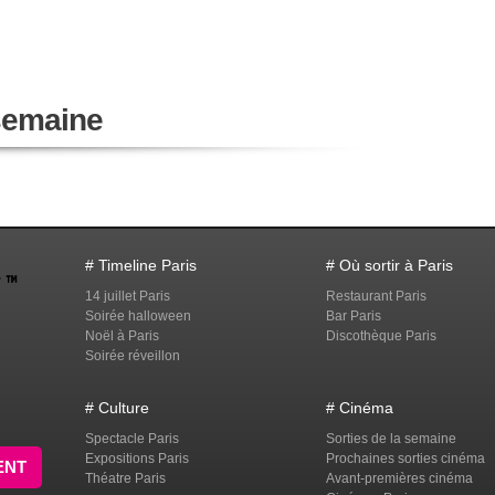
 semaine
# Timeline Paris
# Où sortir à Paris
14 juillet Paris
Restaurant Paris
Soirée halloween
Bar Paris
Noël à Paris
Discothèque Paris
Soirée réveillon
# Culture
# Cinéma
Spectacle Paris
Sorties de la semaine
Expositions Paris
Prochaines sorties cinéma
ENT
Théatre Paris
Avant-premières cinéma