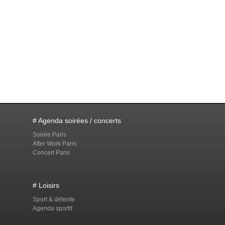
# Agenda soirées / concerts
Soirée Paris
After Work Paris
Concert Paris
# Loisirs
Sport & détente
Agenda sportif