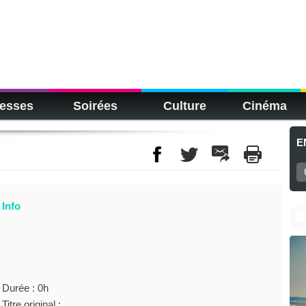
esses
Soirées
Culture
Cinéma
E
Info
Durée : 0h
Titre original :