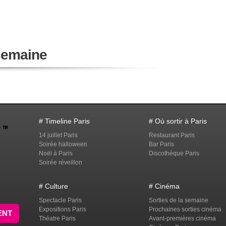
 semaine
# Timeline Paris
# Où sortir à Paris
14 juillet Paris
Restaurant Paris
Soirée halloween
Bar Paris
Noël à Paris
Discothèque Paris
Soirée réveillon
# Culture
# Cinéma
Spectacle Paris
Sorties de la semaine
Expositions Paris
Prochaines sorties cinéma
ENT
Théatre Paris
Avant-premières cinéma