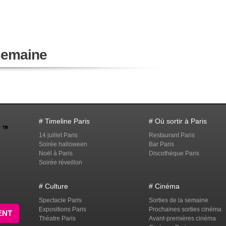
 semaine
# Timeline Paris
# Où sortir à Paris
14 juillet Paris
Restaurant Paris
Soirée halloween
Bar Paris
Noël à Paris
Discothèque Paris
Soirée réveillon
# Culture
# Cinéma
Spectacle Paris
Sorties de la semaine
Expositions Paris
Prochaines sorties cinéma
ENT
Théatre Paris
Avant-premières cinéma