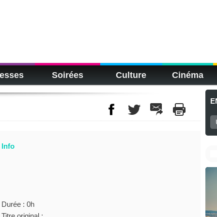
esses
Soirées
Culture
Cinéma
E
Info
Durée : 0h
Titre original :