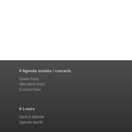
# Agenda soirées / concerts
Soirée Paris
After Work Paris
Concert Paris
# Loisirs
Sport & détente
Agenda sportif