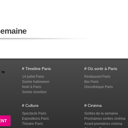
 semaine
# Timeline Paris
# Où sortir à Paris
14 juillet Paris
Restaurant Paris
Soirée halloween
Bar Paris
Noël à Paris
Discothèque Paris
Soirée réveillon
# Culture
# Cinéma
Spectacle Paris
Sorties de la semaine
Expositions Paris
Prochaines sorties cinéma
ENT
Théatre Paris
Avant-premières cinéma