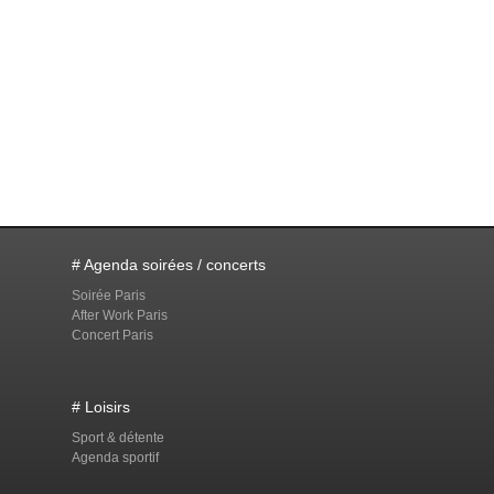
# Agenda soirées / concerts
Soirée Paris
After Work Paris
Concert Paris
# Loisirs
Sport & détente
Agenda sportif