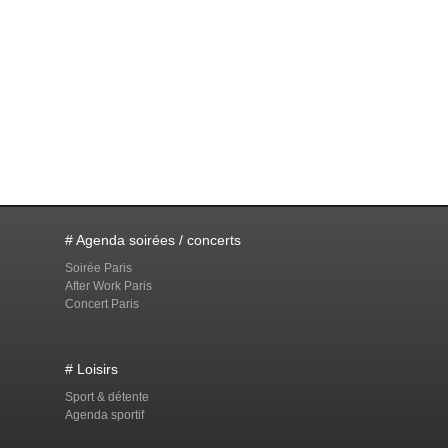
# Agenda soirées / concerts
Soirée Paris
After Work Paris
Concert Paris
# Loisirs
Sport & détente
Agenda sportif