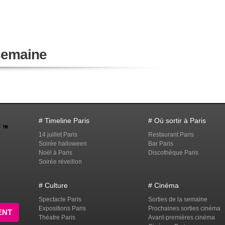
 semaine
# Timeline Paris
# Où sortir à Paris
14 juillet Paris
Restaurant Paris
Soirée halloween
Bar Paris
Noël à Paris
Discothèque Paris
Soirée réveillon
# Culture
# Cinéma
Spectacle Paris
Sorties de la semaine
Expositions Paris
Prochaines sorties cinéma
ENT
Théatre Paris
Avant-premières cinéma