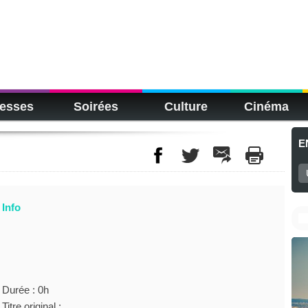
esses
Soirées
Culture
Cinéma
E
Info
Durée : 0h
Titre original :