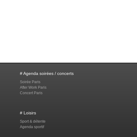
# Agenda soirées / concerts
Soirée Paris
After Work Paris
Concert Paris
# Loisirs
Sport & détente
Agenda sportif