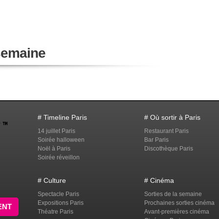
 semaine
# Timeline Paris
# Où sortir à Paris
14 juillet Paris
Restaurant Paris
Soirée halloween
Bar Paris
Noël à Paris
Discothèque Paris
Soirée réveillon
# Culture
# Cinéma
Spectacle Paris
Sorties de la semaine
Expositions Paris
Prochaines sorties cinéma
ENT
Théatre Paris
Avant-premières cinéma