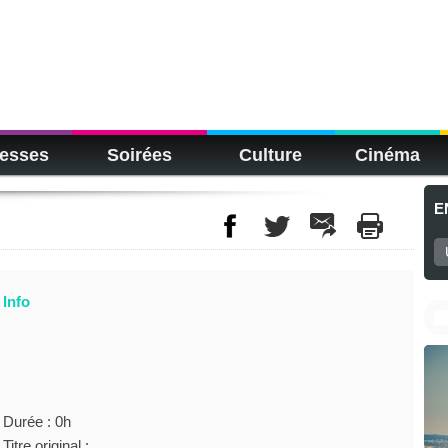
esses
Soirées
Culture
Cinéma
E
Info
Durée : 0h
Titre original :