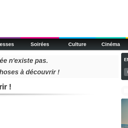
esses
Soirées
Culture
Cinéma
e n'existe pas.
E
choses à découvrir !
ir !