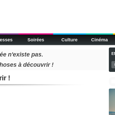
esses
Soirées
Culture
Cinéma
e n'existe pas.
E
choses à découvrir !
ir !