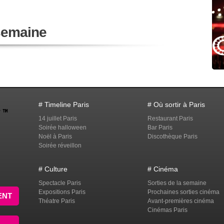
 semaine
# Timeline Paris
# Où sortir à Paris
14 juillet Paris
Restaurant Paris
Soirée halloween
Bar Paris
Noël à Paris
Discothèque Paris
Soirée réveillon
# Culture
# Cinéma
Spectacle Paris
Sorties de la semaine
Expositions Paris
Prochaines sorties cinéma
ENT
Théatre Paris
Avant-premières cinéma
Cinémas Paris