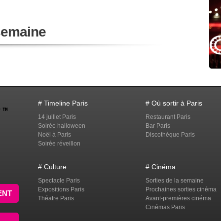
 semaine
# Timeline Paris
# Où sortir à Paris
14 juillet Paris
Restaurant Paris
Soirée halloween
Bar Paris
Noël à Paris
Discothèque Paris
Soirée réveillon
# Culture
# Cinéma
Spectacle Paris
Sorties de la semaine
Expositions Paris
Prochaines sorties cinéma
ENT
Théatre Paris
Avant-premières cinéma
Cinémas Paris