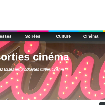
esses
Soirées
Culture
Cinéma
orties cinéma
rez toutes les prochaines sorties cinéma !