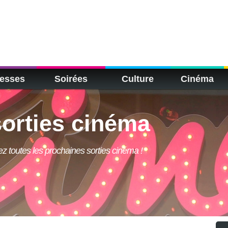
esses
Soirées
Culture
Cinéma
orties cinéma
rez toutes les prochaines sorties cinéma !