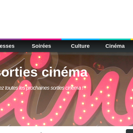
esses
Soirées
Culture
Cinéma
orties cinéma
rez toutes les prochaines sorties cinéma !