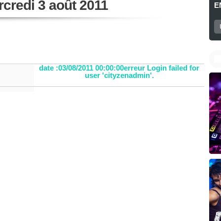
credi 3 août 2011
E
date :03/08/2011 00:00:00erreur Login failed for
user 'cityzenadmin'.