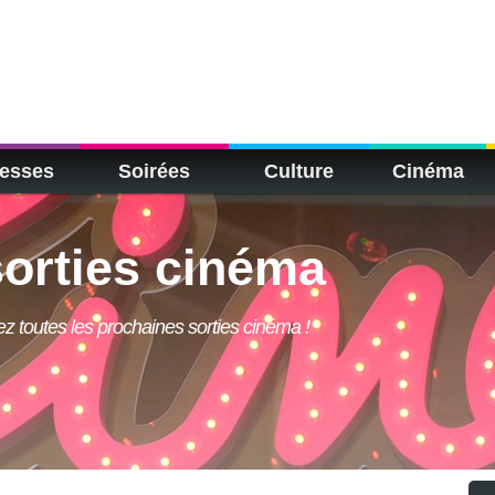
esses
Soirées
Culture
Cinéma
orties cinéma
rez toutes les prochaines sorties cinéma !