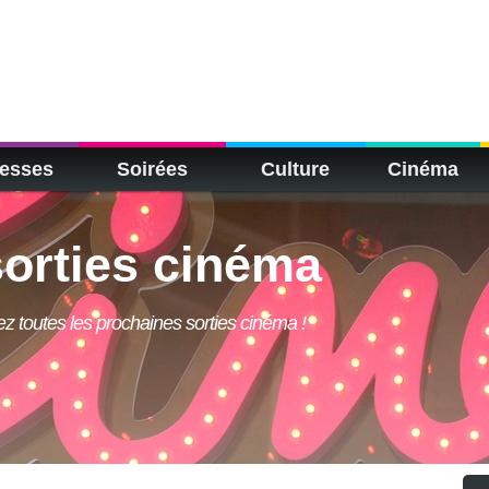
esses
Soirées
Culture
Cinéma
orties cinéma
rez toutes les prochaines sorties cinéma !