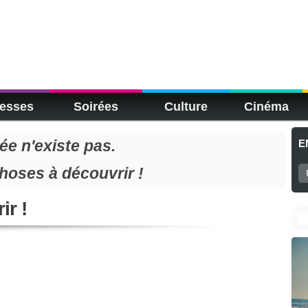
esses
Soirées
Culture
Cinéma
e n'existe pas.
E
choses à découvrir !
ir !