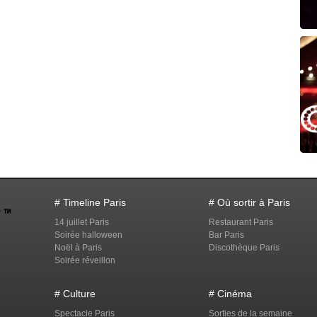
# Timeline Paris
# Où sortir à Paris
14 juillet Paris
Restaurant Paris
Soirée halloween
Bar Paris
Noël à Paris
Discothèque Paris
Soirée réveillon
# Culture
# Cinéma
Spectacle Paris
Sorties de la semaine