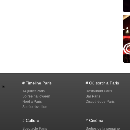
# Timeline Paris
# Où sortir à Paris
14 juillet Paris
Restaurant Paris
Soirée halloween
Bar Paris
Noël à Paris
Discothèque Paris
Soirée réveillon
# Culture
# Cinéma
Spectacle Paris
Sorties de la semaine