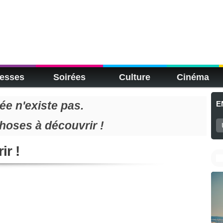
esses
Soirées
Culture
Cinéma
e n'existe pas.
E
choses à découvrir !
ir !