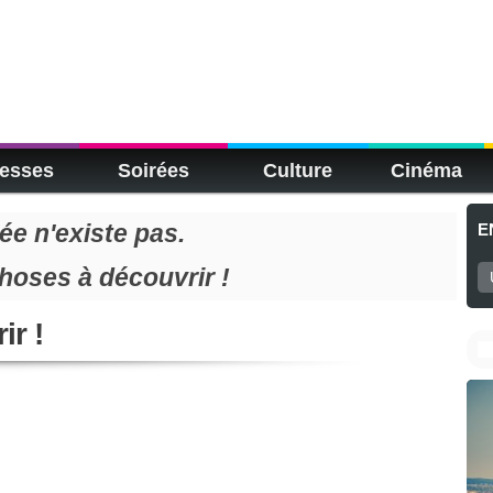
esses
Soirées
Culture
Cinéma
e n'existe pas.
E
choses à découvrir !
ir !