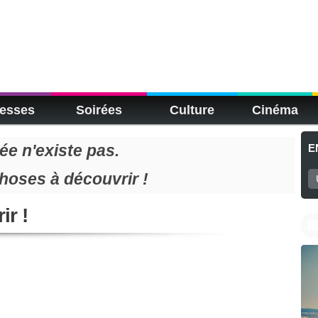
esses
Soirées
Culture
Cinéma
e n'existe pas.
E
choses à découvrir !
ir !