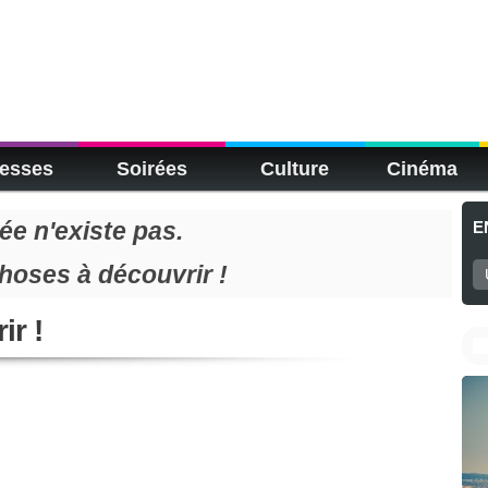
esses
Soirées
Culture
Cinéma
e n'existe pas.
E
choses à découvrir !
ir !