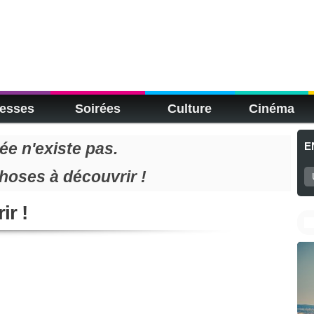
esses
Soirées
Culture
Cinéma
e n'existe pas.
E
choses à découvrir !
ir !