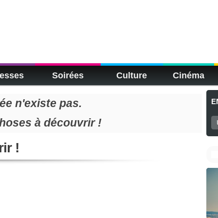
esses
Soirées
Culture
Cinéma
e n'existe pas.
E
choses à découvrir !
ir !