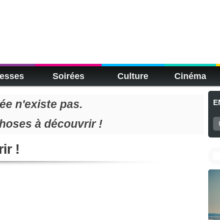
esses
Soirées
Culture
Cinéma
e n'existe pas.
E
choses à découvrir !
ir !